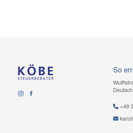
So err
Wulffstr
Deutsch
+49 
kanz